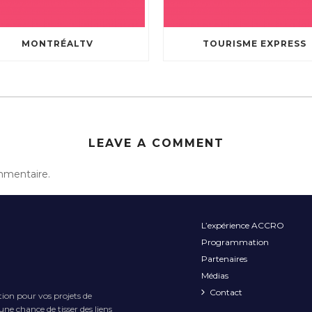
MONTRÉALTV
TOURISME EXPRESS
LEAVE A COMMENT
mmentaire.
L’expérience ACCRO
Programmation
Partenaires
Médias
Contact
tion pour vos projets de
ne chance de tisser des liens