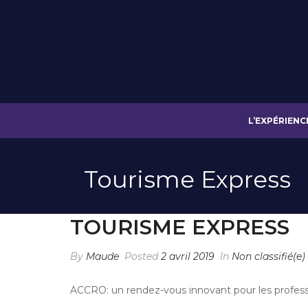
L’EXPÉRIENC
Tourisme Express
TOURISME EXPRESS
By
Maude
Posted
2 avril 2019
In
Non classifié(e)
ACCRO: un rendez-vous innovant pour les profess